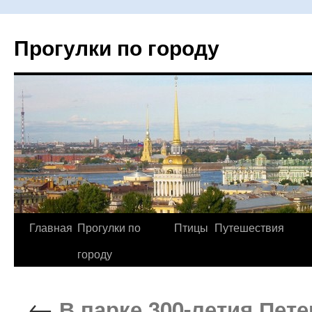
Прогулки по городу
Главная
Прогулки по
Птицы
Путешествия
Перейти
городу
к
содержимому
←
В парке 300-летия Пете