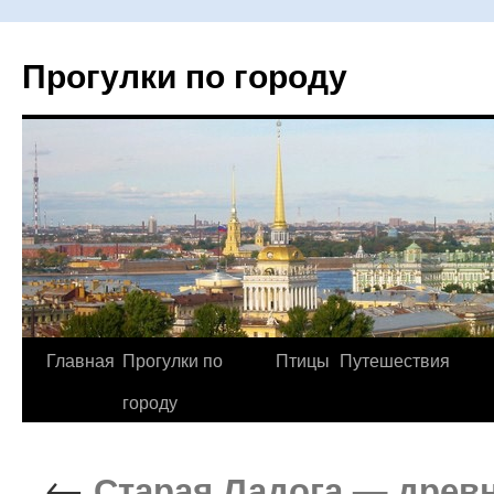
Прогулки по городу
Главная
Прогулки по
Птицы
Путешествия
Перейти
городу
к
содержимому
←
Старая Ладога — древн