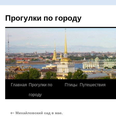
Прогулки по городу
Главная
Прогулки по
Птицы
Путешествия
Перейти
городу
к
содержимому
←
Михайловский сад в мае.