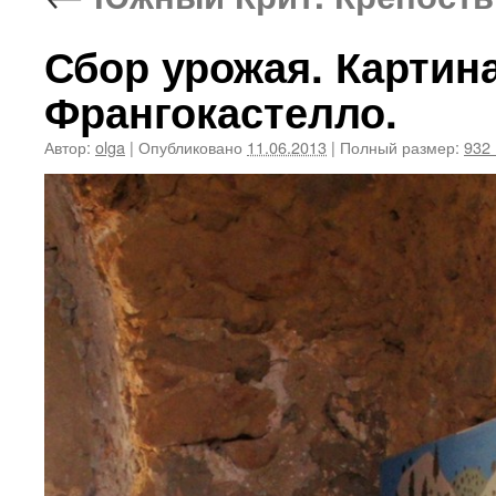
Сбор урожая. Картин
Франгокастелло.
Автор:
olga
|
Опубликовано
11.06.2013
|
Полный размер:
932 