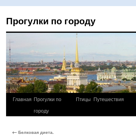
Прогулки по городу
Главная
Прогулки по
Птицы
Путешествия
Перейти
городу
к
содержимому
←
Белковая диета.