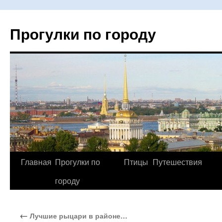
Прогулки по городу
Главная
Прогулки по
Птицы
Путешествия
Перейти
городу
к
содержимому
←
Лучшие рыцари в районе…