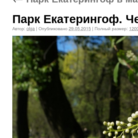
Парк Екатерингоф. Ч
Автор:
olga
|
Опубликовано
29.05.2015
|
Полный размер:
1200