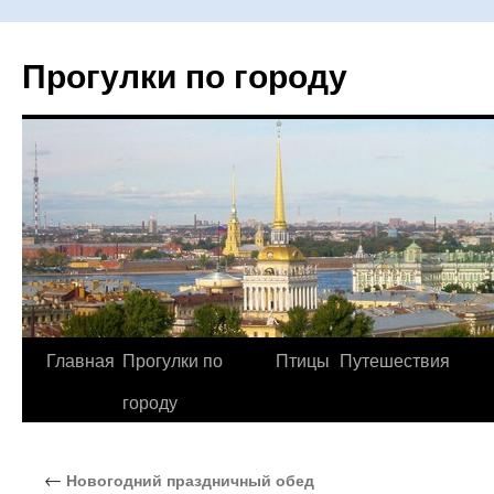
Прогулки по городу
Главная
Прогулки по
Птицы
Путешествия
Перейти
городу
к
содержимому
←
Новогодний праздничный обед