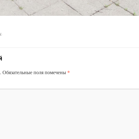
у
.
й
*
.
Обязательные поля помечены