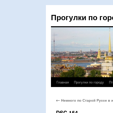
Прогулки по гор
Главная
Прогулки по городу
Пт
Перейти
к
←
Немного по Старой Руссе в 
содержимому
DSC-154