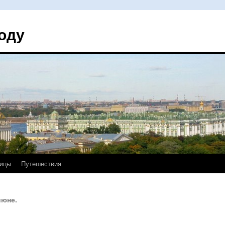
оду
ицы
Путешествия
июне.