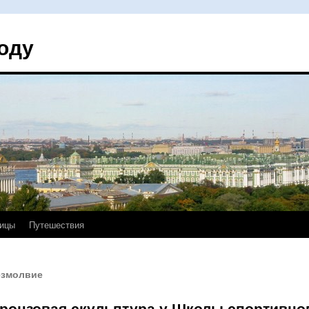
оду
ицы
Путешествия
езмолвие
ронзовая скульптура у Школы спортивног