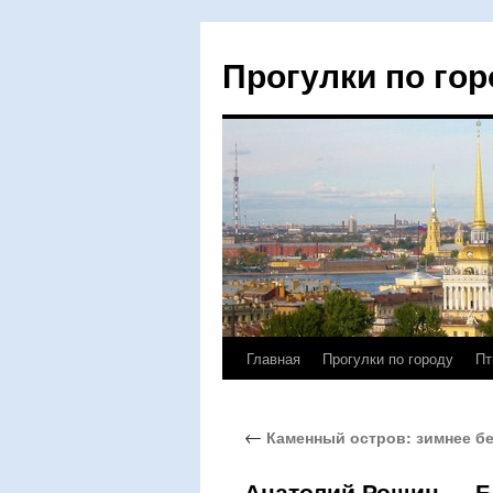
Прогулки по гор
Главная
Прогулки по городу
Пт
Перейти
к
←
Каменный остров: зимнее б
содержимому
Анатолий Рощин — Б