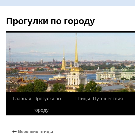
Прогулки по городу
Главная
Прогулки по
Птицы
Путешествия
Перейти
городу
к
содержимому
←
Весенние птицы