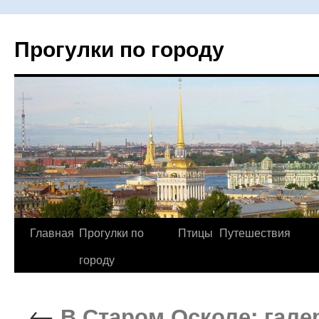
Прогулки по городу
Главная
Прогулки по
Птицы
Путешествия
Перейти
городу
к
содержимому
←
В Старом Осколе: гале