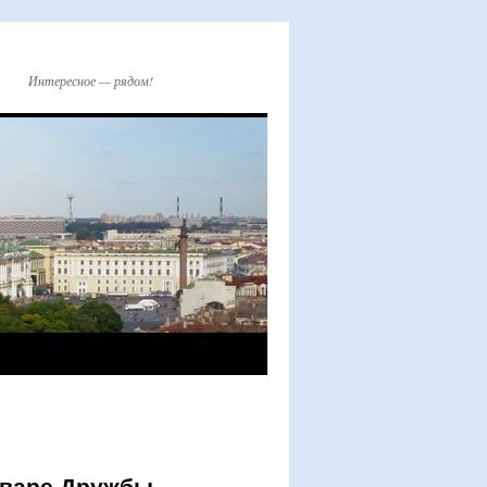
Интересное — рядом!
варе Дружбы..