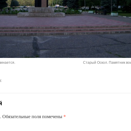
чинается.
Старый Оскол. Памятник во
у
.
й
*
.
Обязательные поля помечены