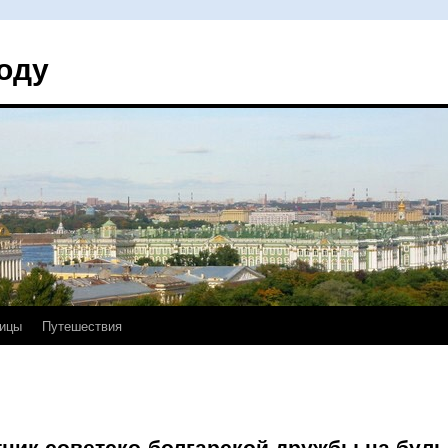
оду
ицы
Путешествия
ник советско-болгарской дружбы на буль