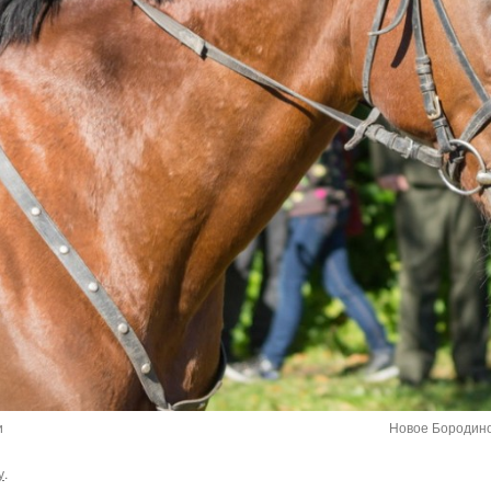
и
Новое Бородино
у
.