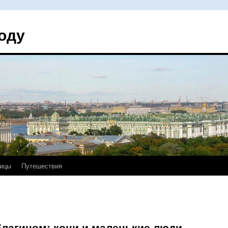
оду
ицы
Путешествия
Елагином: кони и маленькие люди