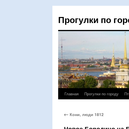
Прогулки по гор
Главная
Прогулки по городу
Пт
Перейти
к
←
Кони, люди 1812
содержимому
Новое Бородино на 