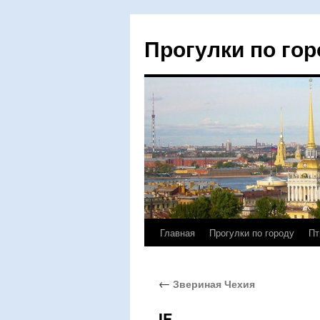
Прогулки по гор
Главная
Прогулки по городу
Пт
Перейти
к
←
Звериная Чехия
содержимому
IF