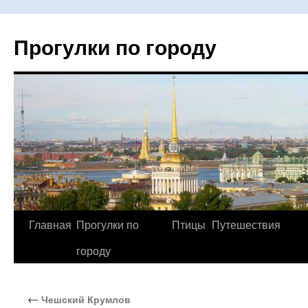
Прогулки по городу
Главная
Прогулки по
Птицы
Путешествия
Перейти
городу
к
содержимому
←
Чешский Крумлов