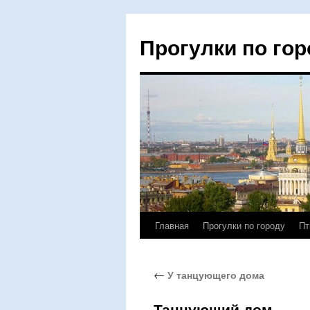
Прогулки по гор
Главная
Прогулки по городу
Пт
Перейти
к
←
У танцующего дома
содержимому
Танцующий дом