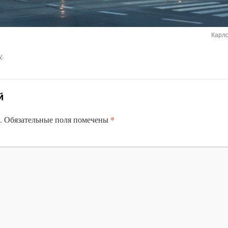
Карло
у
.
й
*
.
Обязательные поля помечены