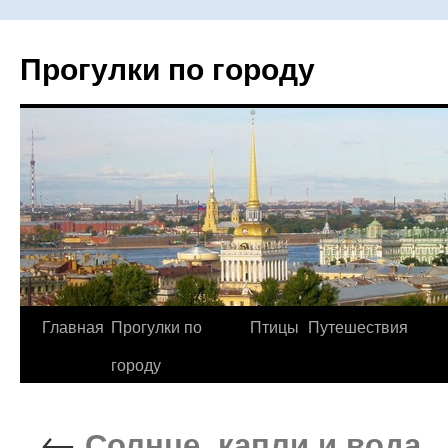
Прогулки по городу
Главная
Прогулки по
Птицы
Путешествия
Перейти
городу
к
содержимому
←
Солнце, капли и вода