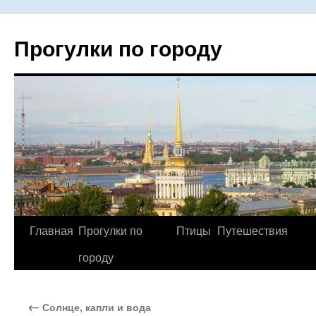
Прогулки по городу
Главная
Прогулки по
Птицы
Путешествия
Перейти
городу
к
содержимому
←
Солнце, капли и вода