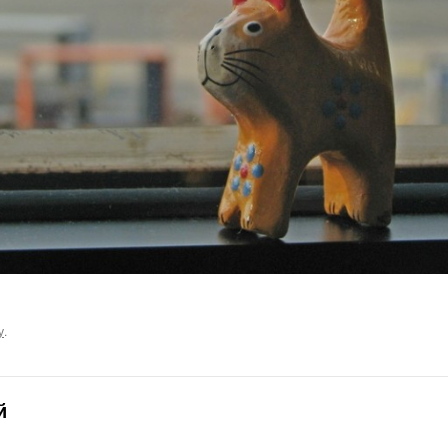
у
.
й