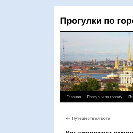
Прогулки по гор
Главная
Прогулки по городу
Пт
Перейти
к
←
Путешествия кота
содержимому
Кот провожает самол