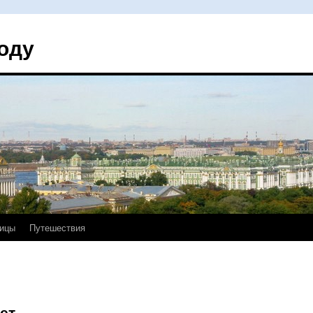
оду
ицы
Путешествия
ет