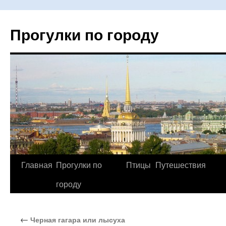
Прогулки по городу
Главная
Прогулки по
Птицы
Путешествия
Перейти
городу
к
содержимому
←
Черная гагара или лысуха