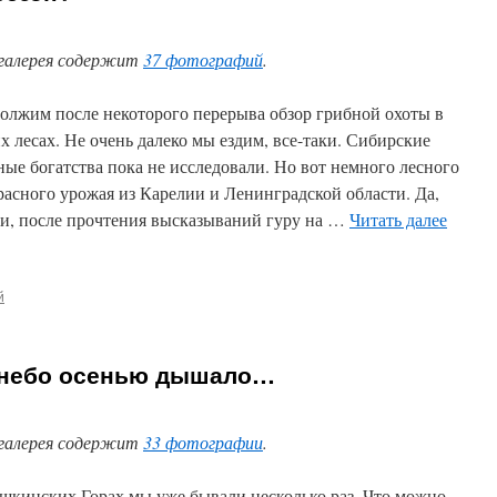
галерея содержит
37 фотографий
.
олжим после некоторого перерыва обзор грибной охоты в
х лесах. Не очень далеко мы ездим, все-таки. Сибирские
ные богатства пока не исследовали. Но вот немного лесного
расного урожая из Карелии и Ленинградской области. Да,
ти, после прочтения высказываний гуру на …
Читать далее
й
 небо осенью дышало…
галерея содержит
33 фотографии
.
шкинских Горах мы уже бывали несколько раз. Что можно