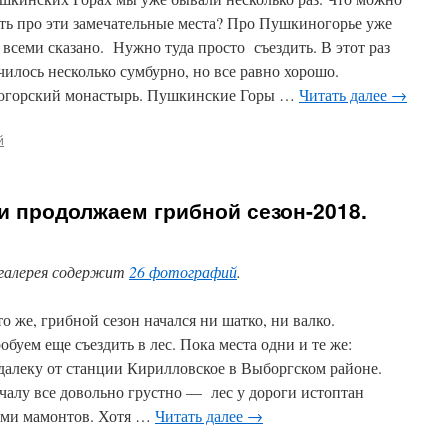
ать про эти замечательные места? Про Пушкиногорье уже
и всеми сказано. Нужно туда просто съездить. В этот раз
чилось несколько сумбурно, но все равно хорошо.
огорский монастырь. Пушкинские Горы …
Читать далее
→
й
и продолжаем грибной сезон-2018.
галерея содержит
26 фотографий
.
о же, грибной сезон начался ни шатко, ни валко.
буем еще съездить в лес. Пока места одни и те же:
далеку от станции Кирилловское в Выборгском районе.
чалу все довольно грустно — лес у дороги истоптан
ами мамонтов. Хотя …
Читать далее
→