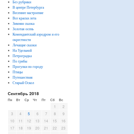
Без рубрики
В центре Петербурга
Весеннее настроение
Все краски лета
Зимняя сказка
Золотая осень
Комендантский аэродром и его
окрестности
Лечащие сказки
На Удельной
Петроградка
По грибы
Прогулки по городу
Птицы
Путешествия
Старый Оскол
Сентябрь 2018
Пн
Вт
Ср
Чт
Пт
Сб
Вс
1
2
3
4
5
6
7
8
9
10
11
12
13
14
15
16
17
18
19
20
21
22
23