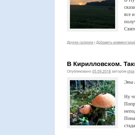
сказ
все 
полу
Свят
Другие галереи
|
Добавить комментари
В Кирилловском. Так
Опубликовано
05.09.2018
автором
olga
Эта 
Ну чт
Попро
непо
Пона
стад