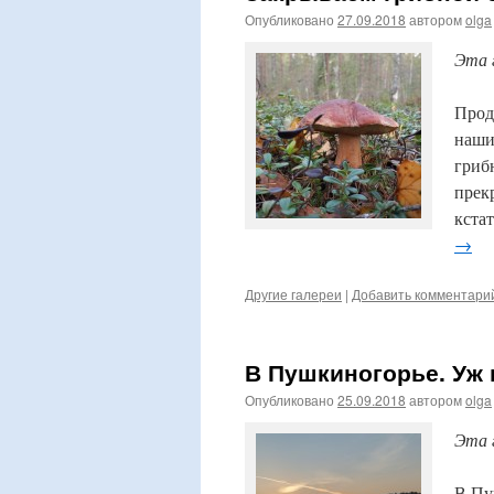
Опубликовано
27.09.2018
автором
olga
Эта 
Прод
наши
гриб
прек
кста
→
Другие галереи
|
Добавить комментари
В Пушкиногорье. Уж
Опубликовано
25.09.2018
автором
olga
Эта 
В Пу