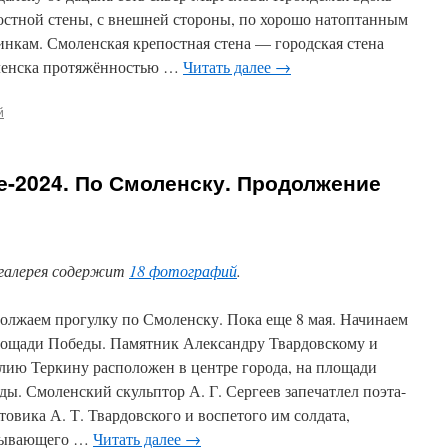
остной стены, с внешней стороны, по хорошо натоптанным
инкам. Смоленская крепостная стена — городская стена
енска протяжённостью …
Читать далее
→
й
е-2024. По Смоленску. Продолжение
галерея содержит
18 фотографий
.
олжаем прогулку по Смоленску. Пока еще 8 мая. Начинаем
лощади Победы. Памятник Александру Твардовскому и
лию Теркину расположен в центре города, на площади
ды. Смоленский скульптор А. Г. Сергеев запечатлел поэта-
товика А. Т. Твардовского и воспетого им солдата,
нывающего …
Читать далее
→