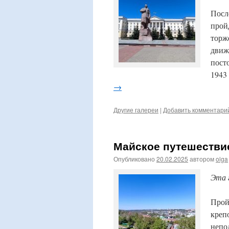
Посл
прой
торж
движ
пост
1943
→
Другие галереи
|
Добавить комментари
Майское путешествие
Опубликовано
20.02.2025
автором
olga
Эта 
Прой
креп
непо