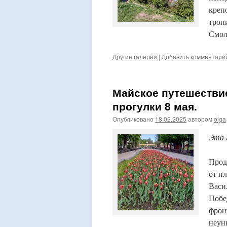
креп
троп
Смол
Другие галереи
|
Добавить комментари
Майское путешестви
прогулки 8 мая.
Опубликовано
18.02.2025
автором
olga
Эта 
Прод
от п
Васи
Побе
фрон
неу