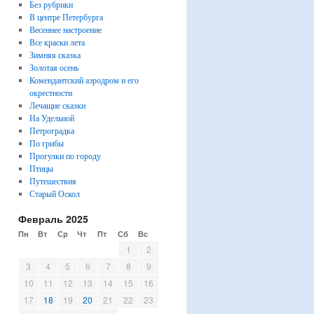
Без рубрики
В центре Петербурга
Весеннее настроение
Все краски лета
Зимняя сказка
Золотая осень
Комендантский аэродром и его
окрестности
Лечащие сказки
На Удельной
Петроградка
По грибы
Прогулки по городу
Птицы
Путешествия
Старый Оскол
Февраль 2025
Пн
Вт
Ср
Чт
Пт
Сб
Вс
1
2
3
4
5
6
7
8
9
10
11
12
13
14
15
16
17
18
19
20
21
22
23