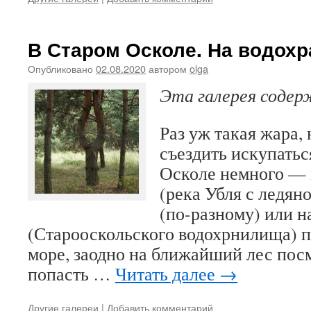
В Старом Осколе. На водох
Опубликовано
02.08.2020
автором
olga
Эта галерея соде
Раз уж такая жара
съездить искупатьс
Осколе немного — 
(река Убля с ледян
(по-разному) или н
(Старооскольского водохрнилища) п
море, заодно на ближайший лес пос
попасть …
Читать далее
→
Другие галереи
|
Добавить комментарий