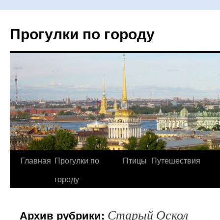
Прогулки по городу
Главная
Прогулки по
Птицы
Путешествия
Перейти
городу
к
содержимому
Старый Оскол
Архив рубрики: