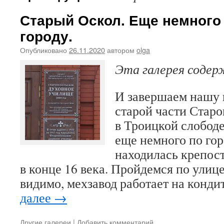
Старый Оскол. Еще немного
городу.
Опубликовано
26.11.2020
автором
olga
Эта галерея соде
И завершаем нашу 
старой части Стар
в Троицкой слободе
еще немного по гор
находилась крепос
в конце 16 века. Пройдемся по улиц
видимо, мехзавод работает на кон
далее
→
Другие галереи
|
Добавить комментарий