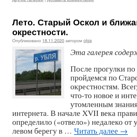
Лето. Старый Оскол и ближ
окрестности.
Опубликовано
18.11.2020
автором
olga
Эта галерея соде
После прогулки по
пройдемся по Стар
окрестностям. Все
что-то новое и инт
утомленным знани
интернета. В начале XVII века прав
определило («отвело») недалеко от 
левом берегу в …
Читать далее
→