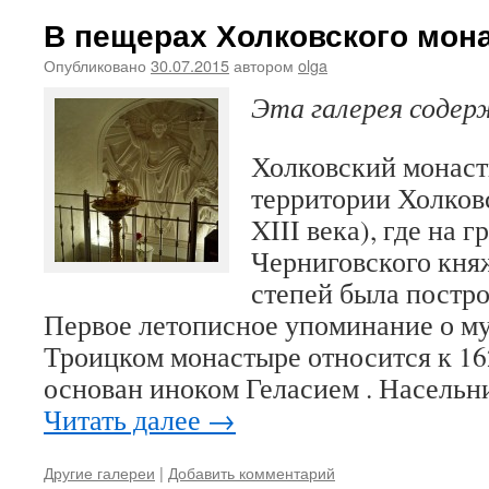
В пещерах Холковского мон
Опубликовано
30.07.2015
автором
olga
Эта галерея соде
Холковский монаст
территории Холков
XIII века), где на 
Черниговского кня
степей была постро
Первое летописное упоминание о м
Троицком монастыре относится к 16
основан иноком Геласием . Насель
Читать далее
→
Другие галереи
|
Добавить комментарий