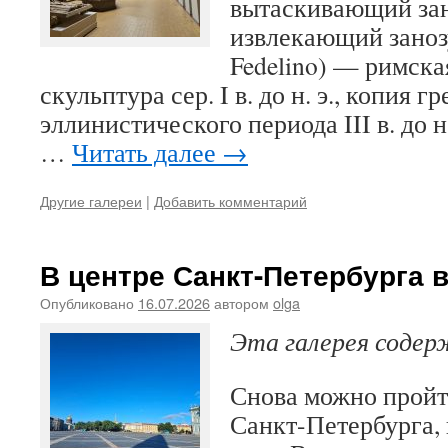
вытаскивающий зан
извлекающий занозу»
Fedelino) — римска
скульптура сер. I в. до н. э., копия 
эллинистического периода III в. до н
…
Читать далее
→
Другие галереи
|
Добавить комментарий
В центре Санкт-Петербурга 
Опубликовано
16.07.2026
автором
olga
Эта галерея соде
Снова можно пройт
Санкт-Петербурга, 