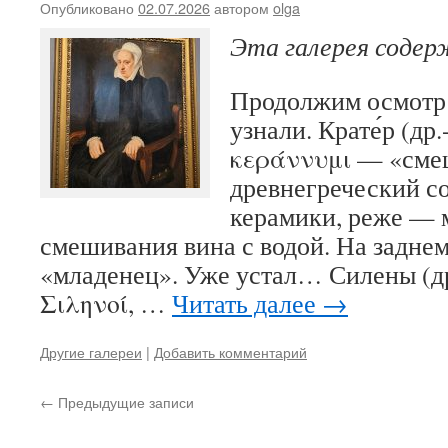
Опубликовано
02.07.2026
автором
olga
Эта галерея соде
Продолжим осмотр 
узнали. Крате́р (др.
κεράννυμι — «см
древнегреческий со
керамики, реже — 
смешивания вина с водой. На задне
«младенец». Уже устал… Силены (др.
Σιληνοί, …
Читать далее
→
Другие галереи
|
Добавить комментарий
←
Предыдущие записи