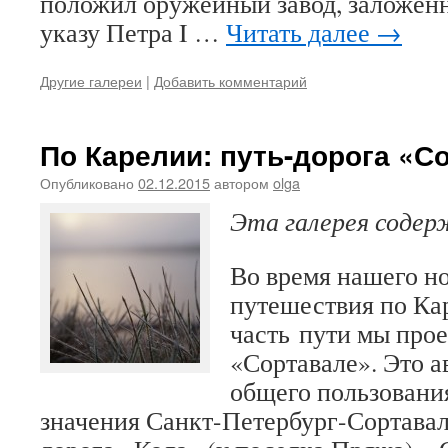
положил оружейный завод, заложенн
указу Петра I …
Читать далее
→
Другие галереи
|
Добавить комментарий
По Карелии: путь-дорога «С
Опубликовано
02.12.2015
автором
olga
Эта галерея соде
Во время нашего н
путешествия по К
часть пути мы про
«Сортавале». Это а
общего пользовани
значения Санкт-Петербург-Сортава