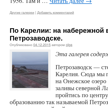
1956. Там и …
Читать далее
→
Другие галереи
|
Добавить комментарий
По Карелии: на набережной 
Петрозаводске.
Опубликовано
04.12.2015
автором
olga
Эта галерея соде
Петрозаводск — ст
Карелия. Сюда мы 
на Онежское озеро
заливы северной Л
пройтись по центру
образованию так называемой Петро