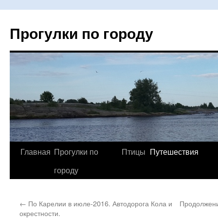
Прогулки по городу
Главная
Прогулки по
Птицы
Путешествия
Перейти
городу
к
содержимому
←
По Карелии в июле-2016. Автодорога Кола и
Продолжени
окрестности.