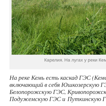
Карелия. На лугах у реки Ке
На реке Кемь есть каскад ГЭС (Кемс
включающий в себя Юшкозерскую Г
Белопорожскую ГЭС, Кривопорожс
Подужемскую ГЭС и Путкинскую Г