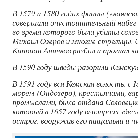
В 1579 и 1580 годах финны («каянск
совершили опустошительный набег 
во время которого были убиты соло
Михаил Озеров и многие стрельцы. 
Киприан Аничков разбил и прогнал к
В 1590 году шведы разорили Кемску
В 1591 году вся Кемская волость, с
морем (Ондозеро), крестьянами, ва
промыслами, была отдана Соловец
который в 1657 году выстроил зде
острог, вооружив его пищалями и п