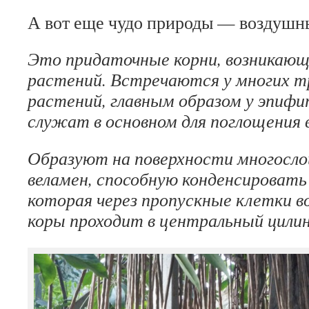
А вот еще чудо природы — воздушн
Это придаточные
корни
,
возникающ
растений
.
Встречаются
у
многих
т
растений
,
главным
образом
у
эпифи
служат
в
основном
для
поглощения
Образуют
на
поверхности
многосл
веламен
,
способную
конденсировать
к
ото
рая
через
пропускные
клетки
в
коры
проходит
в
центральный
цили