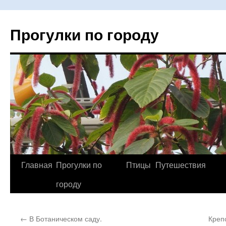
Прогулки по городу
Главная
Прогулки по
Птицы
Путешествия
Перейти
городу
к
содержимому
←
В Ботаническом саду.
Креп