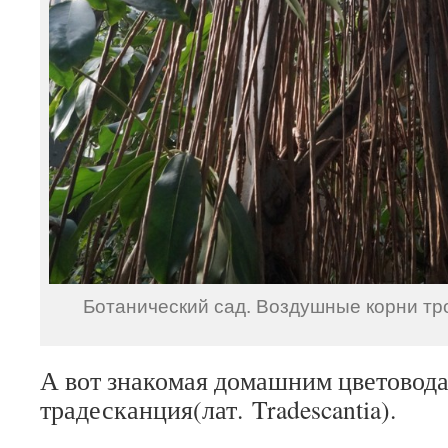
Ботанический сад. Воздушные корни тр
А вот знакомая домашним цветово
традесканция(лат.
Tradescantia
).