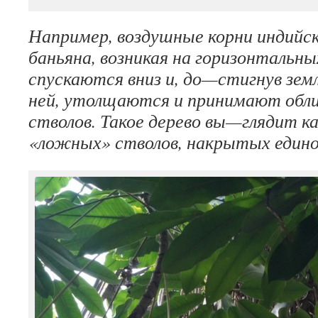
Например, воздушные
корни
индийс
баньяна
,
возникая
на
горизонтальны
спускаются
вниз
и
,
до
—
стигнув
зем
ней
,
утолщаются
и
принимают
обл
стволов
.
Такое
дерево
вы
—
глядит
к
«
ложных
»
стволов
,
накрытых
един