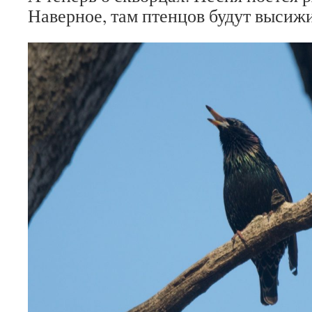
Наверное, там птенцов будут высижи