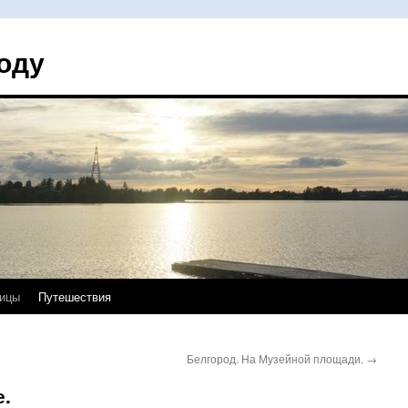
оду
ицы
Путешествия
Белгород. На Музейной площади.
→
е.