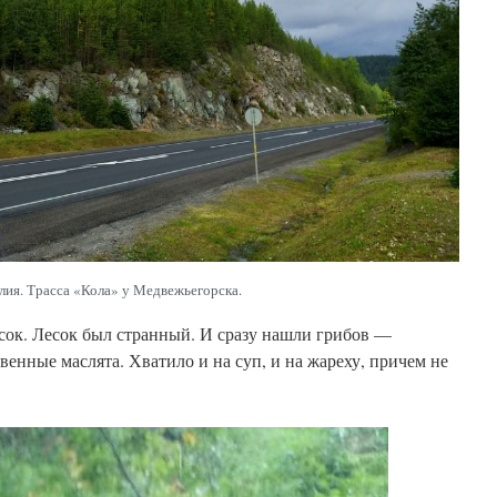
лия. Трасса «Кола» у Медвежьегорска.
лесок. Лесок был странный. И сразу нашли грибов —
венные маслята. Хватило и на суп, и на жареху, причем не