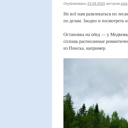
Опубликовано
23.09.2020
автором
olga
Не всё нам развлекаться по лес
по делам. Заодно и посмотреть н
Остановка на обед — у Медвежье
сплошь расписанные романтическ
из Пинска, например.