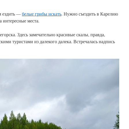
ам ездить —
белые грибы искать
. Нужно съездить в Карелию
а интересные места.
горска. Здесь замечательно красивые скалы, правда,
ими туристами из далекого далека. Встречалась надпись