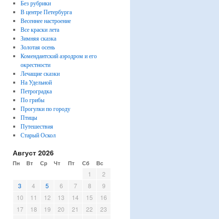
Без рубрики
В центре Петербурга
Весеннее настроение
Все краски лета
Зимняя сказка
Золотая осень
Комендантский аэродром и его
окрестности
Лечащие сказки
На Удельной
Петроградка
По грибы
Прогулки по городу
Птицы
Путешествия
Старый Оскол
Август 2026
Пн
Вт
Ср
Чт
Пт
Сб
Вс
1
2
3
4
5
6
7
8
9
10
11
12
13
14
15
16
17
18
19
20
21
22
23