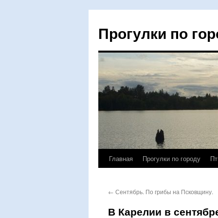
Прогулки по гор
Главная
Прогулки по городу
Пт
Перейти
к
←
Сентябрь. По грибы на Псковщину.
содержимому
В Карелии в сентябр