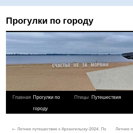
Прогулки по городу
Главная
Прогулки по
Птицы
Путешествия
Перейти
городу
к
содержимому
←
Летнее путешествие к Архангельску-2024. По
Летнее п