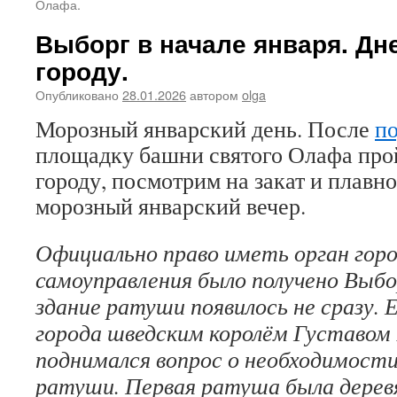
Олафа.
Выборг в начале января. Дн
городу.
Опубликовано
28.01.2026
автором
olga
Морозный январский день. После
п
площадку башни святого Олафа про
городу, посмотрим на закат и плавн
морозный январский вечер.
Официально право иметь орган горо
самоуправления было получено Выбор
здание ратуши появилось не сразу.
города шведским королём Густавом 
поднимался вопрос о необходимост
ратуши. Первая ратуша была деревя