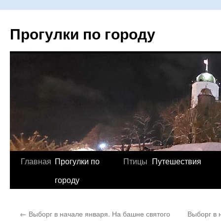
Прогулки по городу
Главная
Прогулки по
Птицы
Путешествия
Перейти
городу
к
содержимому
←
Выборг в начале января. На башне святого
Выборг в 