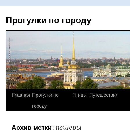
Прогулки по городу
Главная
Прогулки по
Птицы
Путешествия
Перейти
городу
к
содержимому
пещеры
Архив метки: