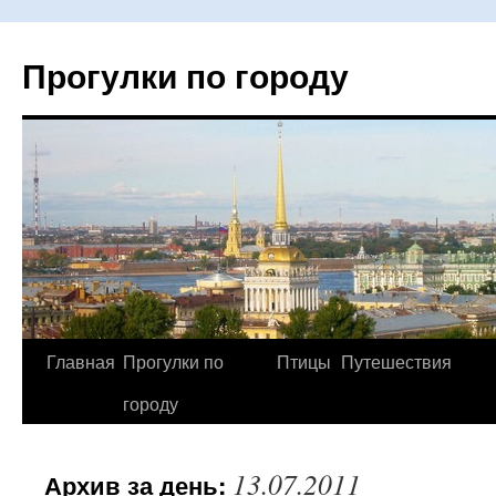
Прогулки по городу
Главная
Прогулки по
Птицы
Путешествия
Перейти
городу
к
содержимому
13.07.2011
Архив за день: