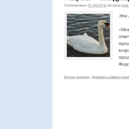
Опубликовано
01.04.2019
автором
olga
Эта 
«Меж
отме
празд
возр
праз
Феде
Другие галереи
|
Добавить комментари