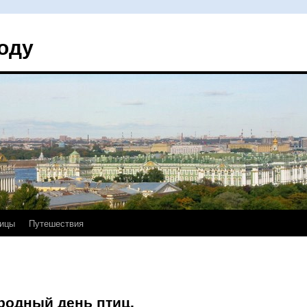
оду
ицы
Путешествия
родный день птиц.