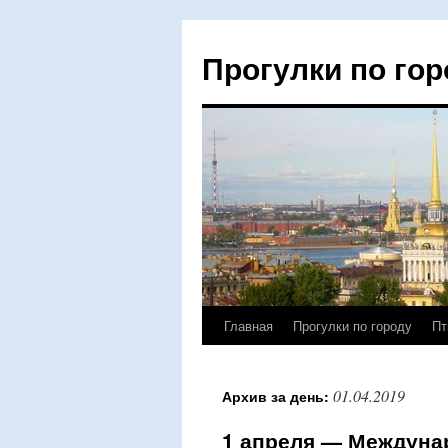
Прогулки по гор
Главная
Прогулки по городу
Пт
Перейти
к
01.04.2019
Архив за день:
содержимому
1 апреля — Междуна