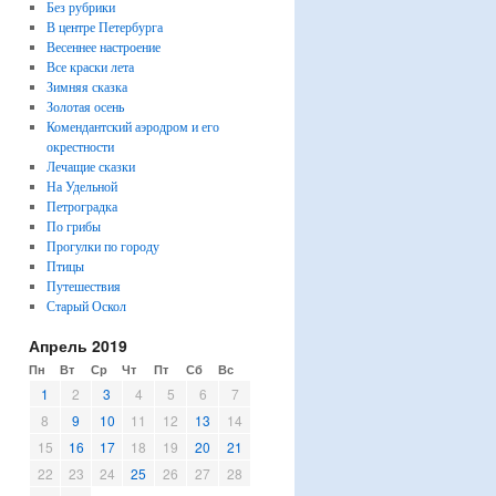
Без рубрики
В центре Петербурга
Весеннее настроение
Все краски лета
Зимняя сказка
Золотая осень
Комендантский аэродром и его
окрестности
Лечащие сказки
На Удельной
Петроградка
По грибы
Прогулки по городу
Птицы
Путешествия
Старый Оскол
Апрель 2019
Пн
Вт
Ср
Чт
Пт
Сб
Вс
1
2
3
4
5
6
7
8
9
10
11
12
13
14
15
16
17
18
19
20
21
22
23
24
25
26
27
28