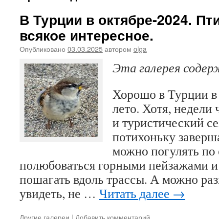
В Турции в октябре-2024. Пт
всякое интересное.
Опубликовано
03.03.2025
автором
olga
Эта галерея соде
Хорошо в Турции в
лето. Хотя, недели 
и туристический се
потихоньку заверша
можно погулять по
полюбоваться горными пейзажами и 
пошагать вдоль трассы. А можно ра
увидеть, не …
Читать далее
→
Другие галереи
|
Добавить комментарий