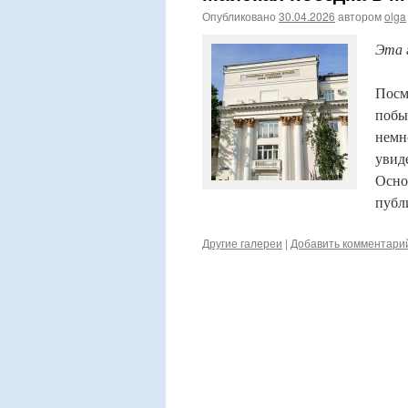
Опубликовано
30.04.2026
автором
olga
Эта 
Посм
побы
немн
увид
Осно
публ
Другие галереи
|
Добавить комментари