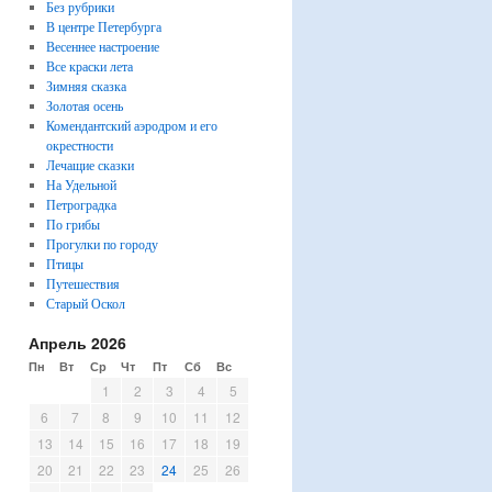
Без рубрики
В центре Петербурга
Весеннее настроение
Все краски лета
Зимняя сказка
Золотая осень
Комендантский аэродром и его
окрестности
Лечащие сказки
На Удельной
Петроградка
По грибы
Прогулки по городу
Птицы
Путешествия
Старый Оскол
Апрель 2026
Пн
Вт
Ср
Чт
Пт
Сб
Вс
1
2
3
4
5
6
7
8
9
10
11
12
13
14
15
16
17
18
19
20
21
22
23
24
25
26