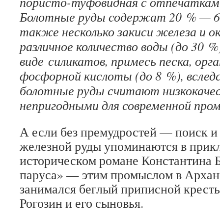
пористо-туфовидная с отпечаткам
Болотные руды содержат 20 % — 6
также несколько закиси железа и о
различное количество воды (до 30 %
виде силикатов, примесь песка, орг
фосфорной кислоты (до 8 %), вследс
болотные руды считают низкокаче
непригодными для современной про
А если без премудростей — поиск и
железной руды упоминаются в при
историческом романе Константина 
паруса» — этим промыслом в Архан
занимался беглый приписной крест
Рогозин и его сыновья.