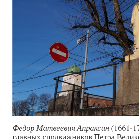
Федор Матвеевич Апраксин
(1661-1
главных сподвижников Петра Велик