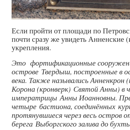
Если пройти от площади по Петровс
почти сразу же увидеть Анненские 
укрепления.
Это фортификационные сооружен
острове Твердыш, построенные в ос
века. Также назывались Анненкрон (
Корона (кронверк) Святой Анны) в 
императрицы Анны Иоанновны. Пр
четыре бастиона, соединённых ку
протянувшиеся через весь остров о
берега Выборгского залива до бух