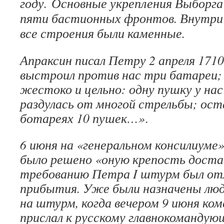
году. Основные укрепления Выборга
пяти бастионных фронтов. Внутри 
все строения были каменные.
Апраксин писал Петру 2 апреля 1710
выстроил против нас три батареи;
жестоко и цельно: одну пушку у нас 
раздулась от многой стрельбы; оста
ботареях 10 пушек…»
.
6 июня на «генеральном консилиуме»
было решено «оную крепость дост
требованию Петра I штурм был от
прибытия. Уже были назначены люд
на штурм, когда вечером 9 июня ко
прислал к русскому главнокомандую