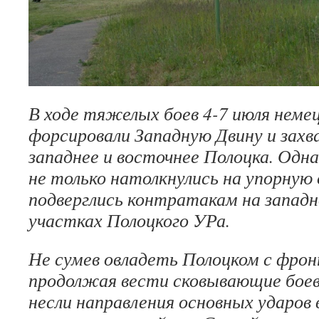
В ходе тяжелых боев 4-7 июля немец
форсировали Западную Двину и зах
западнее и вос­точнее Полоцка. Одн
не только натолкнулись на упорную о
подверглись контрата­кам на запа
участках Полоцкого УРа.
Не сумев овладеть Полоцком с фрон­
продолжая вести сковывающие боев
несли направления основных ударов 