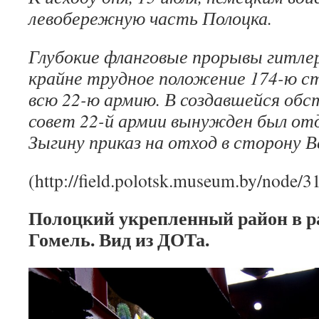
левобережную часть Полоцка.
Глубокие фланговые прорывы гит­ле
крайне трудное положение 174-ю ст
всю 22-ю армию. В создавшейся обс
совет 22-й армии вы­нужден был отд
Зыгину приказ на отход в сторону Ве
(http://field.polotsk.museum.by/node/3
Полоцкий укрепленный район в р
Гомель. Вид из ДОТа.