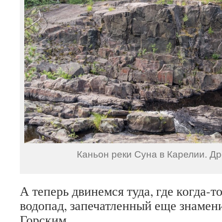
Каньон реки Суна в Карелии. Др
А теперь двинемся туда, где когда-т
водопад, запечатленный еще знаме
Горским.