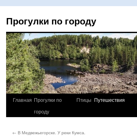
Прогулки по городу
Главная
Прогулки по
Птицы
Путешествия
Перейти
городу
к
содержимому
←
В Медвежьегорске. У реки Кумса.