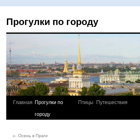
Прогулки по городу
Главная
Прогулки по
Птицы
Путешествия
Перейти
городу
к
содержимому
←
Осень в Праге