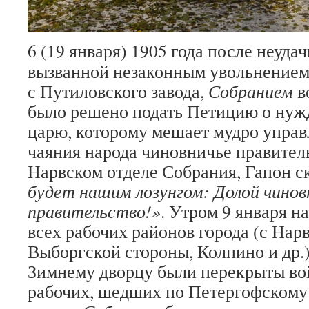
6 (19 января) 1905 года после неуда
вызванной незаконным увольнением
с Путиловского завода,
Собранием
в
было решено подать Петицию о нуж
царю, которому мешает мудро управ
чаяния народа чиновничье правител
Нарвском отделе Собрания, Гапон ск
будет нашим лозунгом: Долой чинов
правительство!»
. Утром 9 января н
всех рабочих районов города (с Нарв
Выборгской стороны, Колпино и др.)
Зимнему дворцу были перекрыты во
рабочих, шедших по Петергофскому