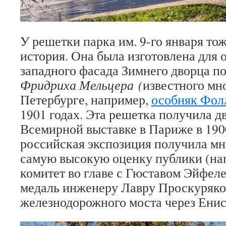
У решетки парка им. 9-го января то
история. Она была изготовлена для 
западного фасада Зимнего дворца п
Фридриха Мельцера (
известного мн
Петербурге, например,
особняк Фол
1901 годах. Эта решетка получила д
Всемирной выставке в Париже в 1900
российская экспозиция получила мн
самую высокую оценку публики (н
комитет во главе с Гюставом Эйфел
медаль инженеру Лавру Проскуряко
железнодорожного моста через Енис