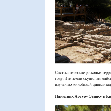
Систематические раскопки терри
году. Эти земли скупил английс
изучению минойской цивилизац
Памятник Артуру Эвансу в Кн