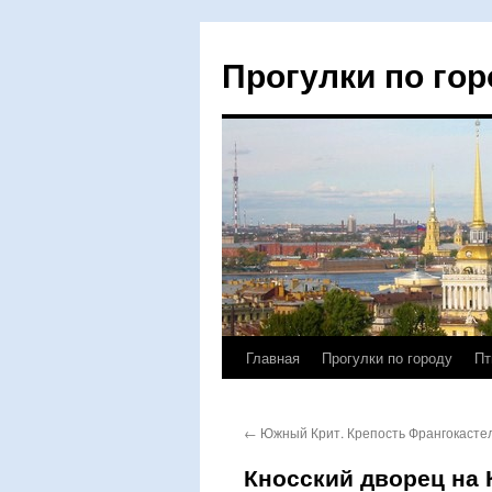
Прогулки по гор
Главная
Прогулки по городу
Пт
Перейти
к
←
Южный Крит. Крепость Франгокасте
содержимому
Кносский дворец на 