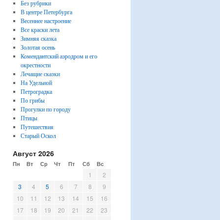
Без рубрики
В центре Петербурга
Весеннее настроение
Все краски лета
Зимняя сказка
Золотая осень
Комендантский аэродром и его
окрестности
Лечащие сказки
На Удельной
Петроградка
По грибы
Прогулки по городу
Птицы
Путешествия
Старый Оскол
Август 2026
Пн
Вт
Ср
Чт
Пт
Сб
Вс
1
2
3
4
5
6
7
8
9
10
11
12
13
14
15
16
17
18
19
20
21
22
23