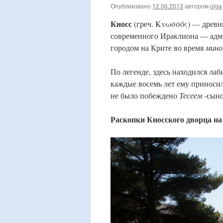
Опубликовано
12.06.2013
автором
olga
Кносс
(греч. Κνωσσός) — древни
современного Ираклиона — адми
городом на Крите во время
мино
По легенде, здесь находился ла
каждые восемь лет ему приноси
не было побеждено
Тесеем
-сыно
Раскопки Кносского дворца на