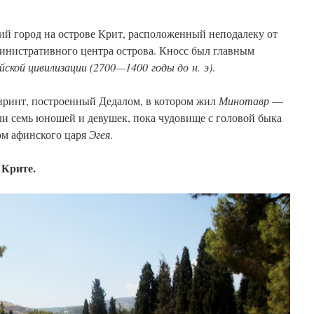
й город на острове Крит, расположенный неподалеку от
нистративного центра острова. Кносс был главным
йской цивилизации (2700—1400 годы до н. э)
.
биринт, построенный Дедалом, в котором жил
Минотавр
—
ли семь юношей и девушек, пока чудовище с головой быка
м афинского царя
Эгея
.
 Крите.