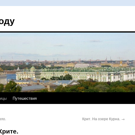
оду
ицы
Путешествия
лло.
Крит. На озере Курна.
→
Крите.