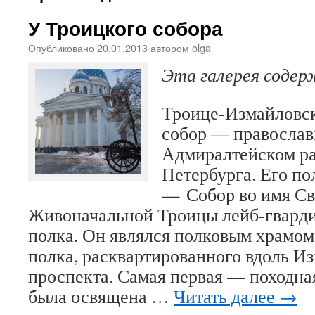
У Троицкого собора
Опубликовано
20.01.2013
автором
olga
Эта галерея соде
Троице-Измайловс
собор — православ
Адмиралтейском ра
Петербурга. Его по
— Собор во имя Св
Живоначальной Троицы лейб-гвард
полка. Он являлся полковым храмо
полка, расквартированного вдоль И
проспекта. Самая первая — походна
была освящена …
Читать далее
→