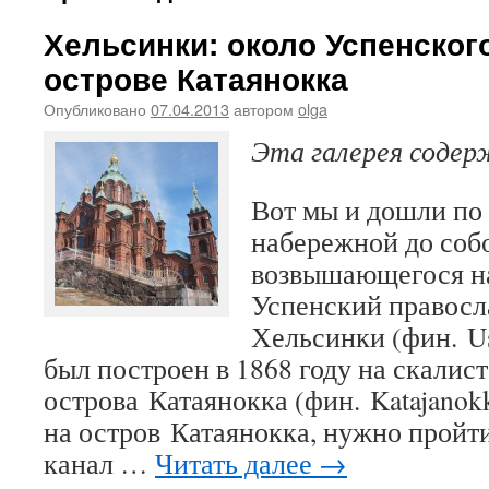
Хельсинки: около Успенског
острове Катаянокка
Опубликовано
07.04.2013
автором
olga
Эта галерея соде
Вот мы и дошли по
набережной до соб
возвышающегося на
Успенский правосл
Хельсинки (фин. Usp
был построен в 1868 году на скалис
острова Катаянокка (фин. Katajanok
на остров Катаянокка, нужно пройти
канал …
Читать далее
→