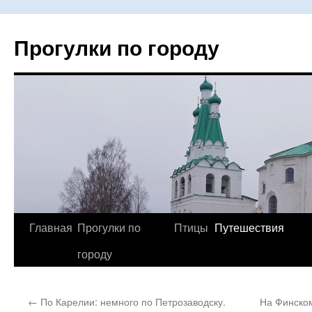
Прогулки по городу
Главная
Прогулки по
Птицы
Путешествия
Перейти
городу
к
содержимому
←
По Карелии: немного по Петрозаводску.
На Финском