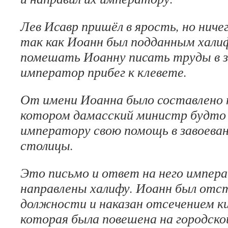
Лев Исавр пришёл в ярость, но ничег
так как Иоанн был подданным хали
помешать Иоанну писать труды в з
император прибег к клевете.
От имени Иоанна было составлено 
котором дамасский министр будто 
императору свою помощь в завоеван
столицы.
Это письмо и ответ на него импер
направлены халифу. Иоанн был отс
должности и наказан отсечением ки
которая была повешена на городско