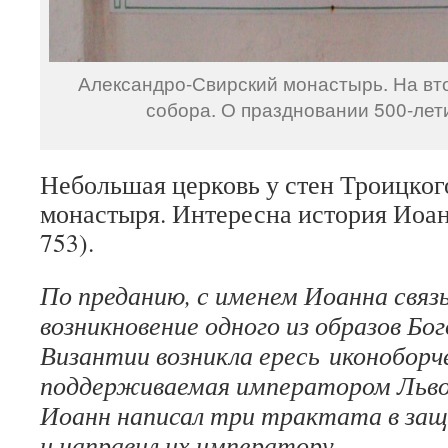
Александро-Свирский монастырь. На вт
собора. О праздновании 500-лет
Небольшая церковь у стен Троицког
монастыря. Интересна история Иоан
753).
По преданию, с именем Иоанна свя
возникновение одного из образов Бо
Византии возникла ересь иконоборч
поддерживаемая императором Львом
Иоанн написал три трактата в за
и направил их императору.