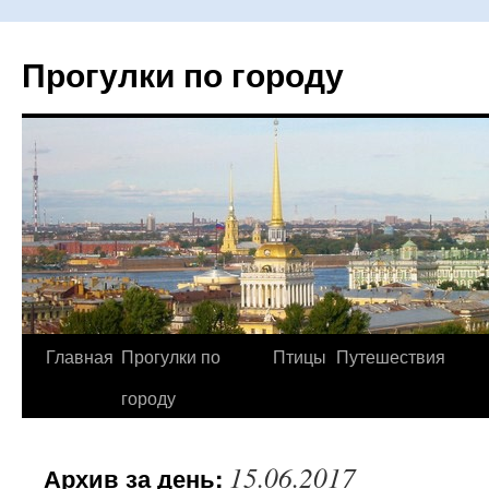
Прогулки по городу
Главная
Прогулки по
Птицы
Путешествия
Перейти
городу
к
содержимому
15.06.2017
Архив за день: