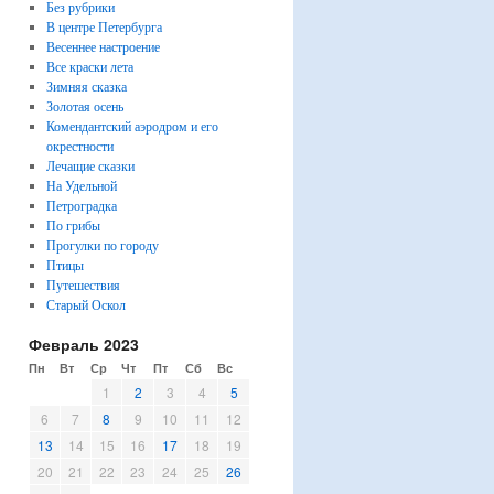
Без рубрики
В центре Петербурга
Весеннее настроение
Все краски лета
Зимняя сказка
Золотая осень
Комендантский аэродром и его
окрестности
Лечащие сказки
На Удельной
Петроградка
По грибы
Прогулки по городу
Птицы
Путешествия
Старый Оскол
Февраль 2023
Пн
Вт
Ср
Чт
Пт
Сб
Вс
1
2
3
4
5
6
7
8
9
10
11
12
13
14
15
16
17
18
19
20
21
22
23
24
25
26