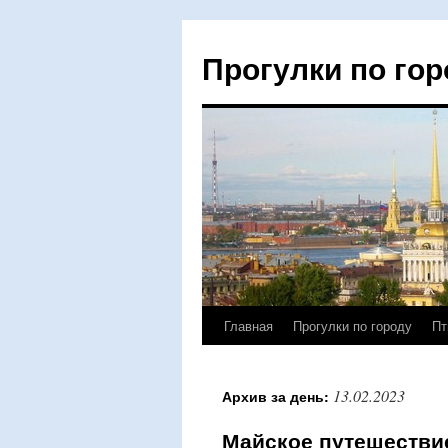
Прогулки по гор
Главная
Прогулки по городу
Пт
Перейти
к
13.02.2023
Архив за день:
содержимому
Майское путешествие