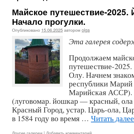
Майское путешествие-2025. 
Начало прогулки.
Опубликовано
15.06.2025
автором
olga
Эта галерея соде
Продолжаем майск
путешествие-2025.
Олу. Начнем знако
республики Марий 
Марийская АССР). 
(луговомар. йошкар — красный, ола 
Красный Город, устар. Царь-ола, Ца
в 1584 году во время …
Читать дале
Другие галереи
|
Добавить комментарий