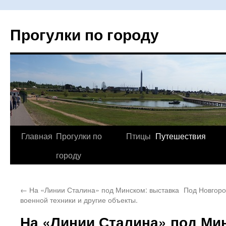
Прогулки по городу
Главная
Прогулки по
Птицы
Путешествия
Перейти
городу
к
содержимому
←
На «Линии Сталина» под Минском: выставка
Под Новгоро
военной техники и другие объекты.
На «Линии Сталина» под Ми