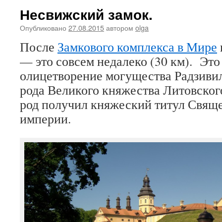
Несвижский замок.
Опубликовано
27.08.2015
автором
olga
После
Замкового комплекса в Мире
— это совсем недалеко (30 км). Это
олицетворение могущества Радзиви
рода Великого княжества Литовского
род получил княжеский титул Свящ
империи.