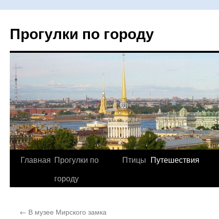
Прогулки по городу
Главная
Прогулки по
Птицы
Путешествия
Перейти
городу
к
содержимому
←
В музее Мирского замка