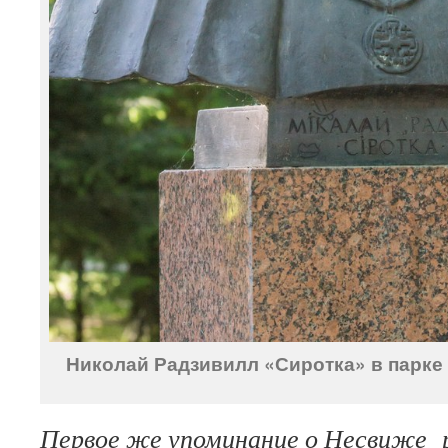
Николай Радзивилл «Сиротка» в парке 
Первое же упоминание о Несвиже р